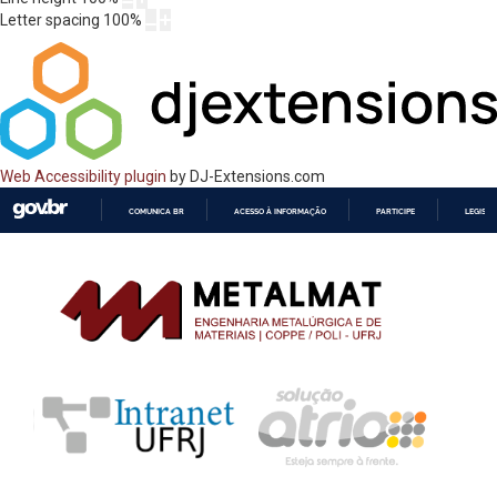
Letter spacing
100
%
Web Accessibility plugin
by DJ-Extensions.com
COMUNICA BR
ACESSO À INFORMAÇÃO
PARTICIPE
LEGISL
IR
PARA
O
CONTEÚDO