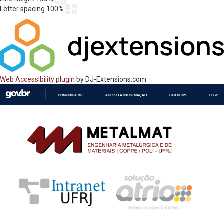
Letter spacing
100
%
Web Accessibility plugin
by DJ-Extensions.com
COMUNICA BR
ACESSO À INFORMAÇÃO
PARTICIPE
LEGISL
IR
PARA
O
CONTEÚDO