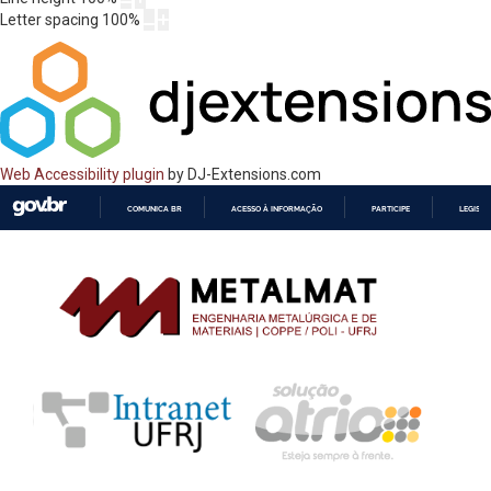
Letter spacing
100
%
Web Accessibility plugin
by DJ-Extensions.com
COMUNICA BR
ACESSO À INFORMAÇÃO
PARTICIPE
LEGISL
IR
PARA
O
CONTEÚDO